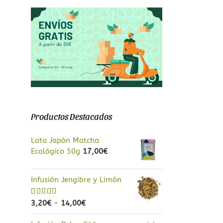
a
Productos Destacados
Lata Japón Matcha
Ecológico 50g
17,00
€
Infusión Jengibre y Limón
Rango
Valorado
3,20
€
-
14,00
€
con
5.00
de
de
5