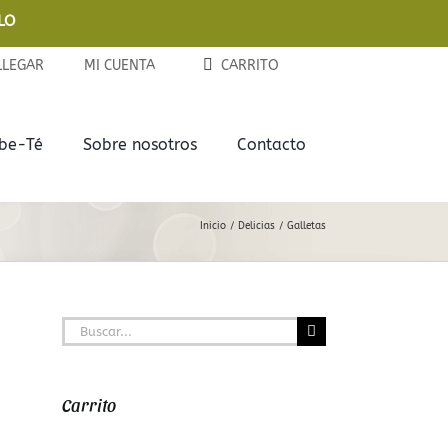
LO
LLEGAR
MI CUENTA
CARRITO
ebe-Té
Sobre nosotros
Contacto
Complementos
Delicias
Inicio
Delicias
Galletas
Tazas y Termos
Chocolates
Teteras de Cerámica
Galletas
Buscar:
Infusores
Mermeladas
Carrito
Latitas