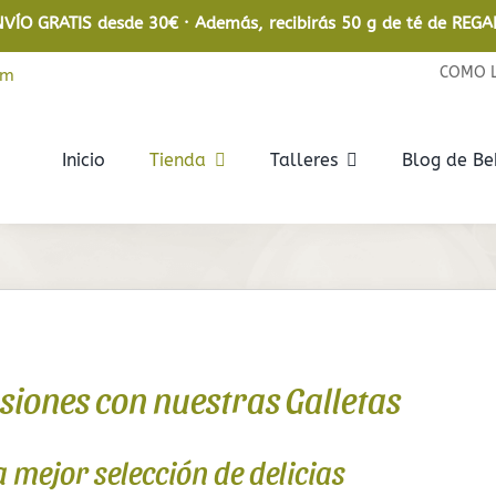
NVÍO GRATIS desde 30€ · Además, recibirás 50 g de té de REGA
COMO 
om
Inicio
Tienda
Talleres
Blog de B
Rooibos
Infusiones
Rooibos
De frutas
Rooibos Ecológico
De hierbas
iones con nuestras Galletas
Relajantes
En bolsita
 mejor selección de delicias