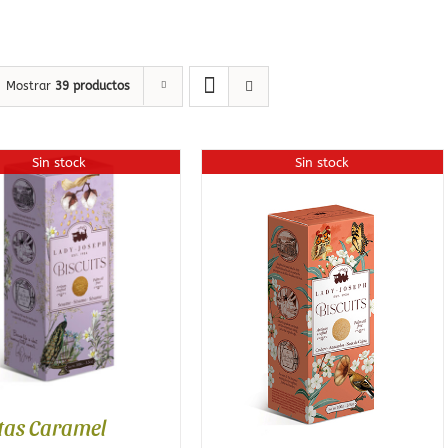
Ecológicas
Infusiones de Temporad
Mostrar
39 productos
Sin stock
Sin stock
a
etas Caramel