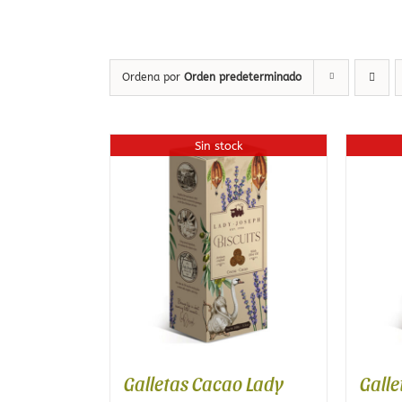
Café de Honduras
Té rojo
Café Blend Tueste Italiano
Té blanco
Ordena por
Orden predeterminado
Té Oolong
Té desteinado
Sin stock
Té ecológico
Packs de Tés
BCNTEA
Tés de Temporad
Galletas Cacao Lady
Gall