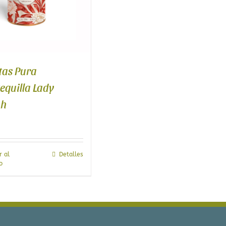
tas Pura
equilla Lady
ph
r al
Detalles
o