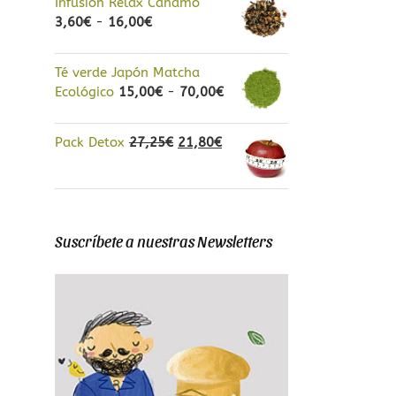
Infusión Relax Cáñamo
precios:
Rango
3,60
€
-
16,00
€
desde
de
3,20€
precios:
hasta
Té verde Japón Matcha
desde
14,00€
Rango
Ecológico
15,00
€
-
70,00
€
3,60€
de
hasta
precios:
16,00€
El
El
Pack Detox
27,25
€
21,80
€
desde
precio
precio
15,00€
original
actual
hasta
era:
es:
70,00€
27,25€.
21,80€.
Suscríbete a nuestras Newsletters