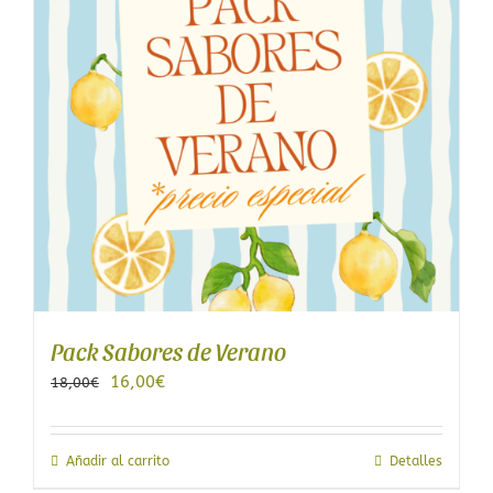
se
pueden
elegir
en
la
página
de
producto
Pack Sabores de Verano
El
El
16,00
€
18,00
€
precio
precio
original
actual
era:
es:
Añadir al carrito
Detalles
18,00€.
16,00€.