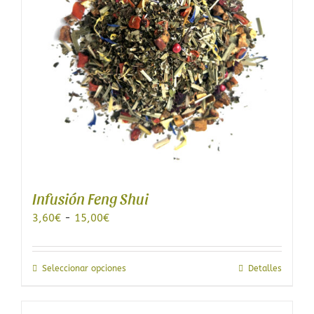
elegir
en
la
página
de
producto
Infusión Feng Shui
Rango
3,60
€
-
15,00
€
de
precios:
desde
Este
Seleccionar opciones
Detalles
3,60€
producto
hasta
tiene
15,00€