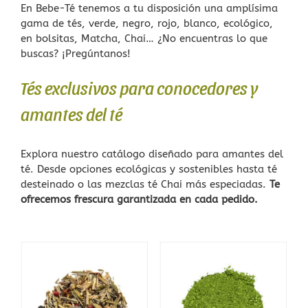
En Bebe-Té tenemos a tu disposición una amplísima
gama de tés, verde, negro, rojo, blanco, ecológico,
Complementos
en bolsitas, Matcha, Chai… ¿No encuentras lo que
buscas? ¡Pregúntanos!
Delicias
Tés exclusivos para conocedores y
Talleres
amantes del té
El Blog de Bebe-Té
Explora nuestro catálogo diseñado para amantes del
té. Desde opciones ecológicas y sostenibles hasta té
Sobre nosotros
desteinado o las mezclas té Chai más especiadas.
Te
ofrecemos frescura garantizada en cada pedido.
Contacto
Carrito