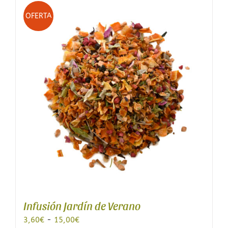
múltiples
variantes.
OFERTA
Las
opciones
se
pueden
elegir
en
la
página
de
producto
Infusión Jardín de Verano
Rango
3,60
€
-
15,00
€