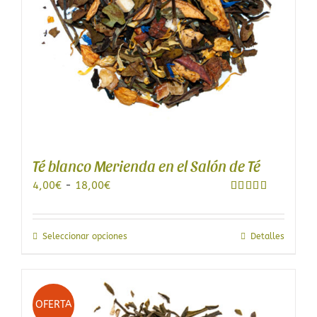
Té blanco Merienda en el Salón de Té
Rango
4,00
€
-
18,00
€
de
Valorado
con
5.00
de
precios:
5
desde
Este
Seleccionar opciones
Detalles
4,00€
producto
hasta
tiene
18,00€
múltiples
variantes.
OFERTA
Las