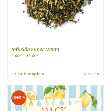
de
producto
Infusión Super Menta
Rango
3,60
€
-
15,00
€
de
precios:
desde
Este
Seleccionar opciones
Detalles
3,60€
producto
hasta
tiene
15,00€
múltiples
variantes.
OFERTA
Las
opciones