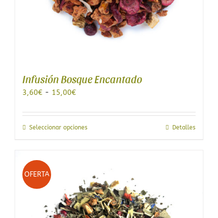
Infusión Bosque Encantado
Rango
3,60
€
-
15,00
€
de
precios:
desde
Este
Seleccionar opciones
Detalles
3,60€
producto
hasta
tiene
15,00€
múltiples
variantes.
OFERTA
Las
opciones
se
pueden