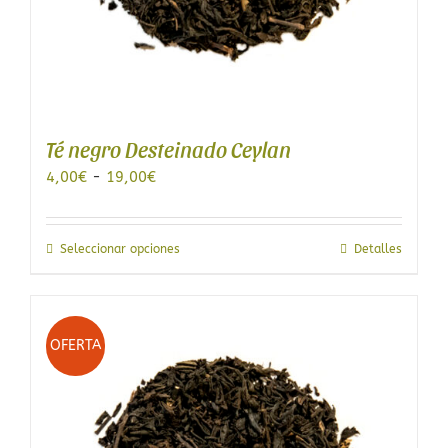
Té negro Desteinado Ceylan
Rango
4,00
€
-
19,00
€
de
precios:
desde
Este
Seleccionar opciones
Detalles
4,00€
producto
hasta
tiene
19,00€
múltiples
variantes.
OFERTA
Las
opciones
se
pueden