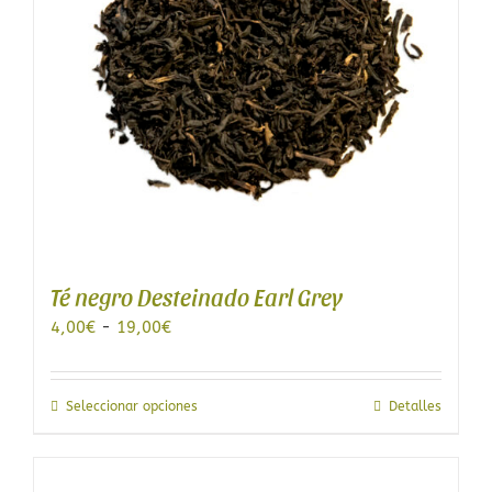
elegir
en
la
página
de
producto
Té negro Desteinado Earl Grey
Rango
4,00
€
-
19,00
€
de
precios:
desde
Este
Seleccionar opciones
Detalles
4,00€
producto
hasta
tiene
19,00€
múltiples