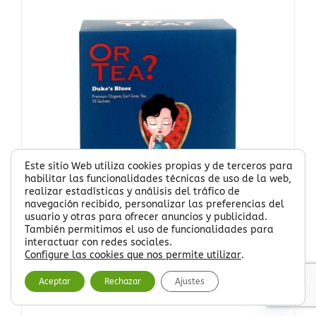
variantes.
Las
opciones
se
pueden
elegir
en
la
página
de
producto
Este sitio Web utiliza cookies propias y de terceros para
habilitar las funcionalidades técnicas de uso de la web,
realizar estadísticas y análisis del tráfico de
navegación recibido, personalizar las preferencias del
usuario y otras para ofrecer anuncios y publicidad.
También permitimos el uso de funcionalidades para
interactuar con redes sociales.
Configure las cookies que nos permite utilizar
.
Té negro Earl Grey
Contacta
Aceptar
Rechazar
Ajustes
5,75
€
Open
chaty