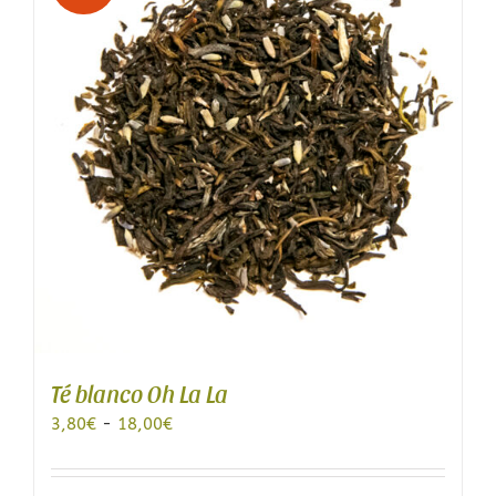
opciones
se
pueden
elegir
en
la
página
de
producto
Té blanco Oh La La
Rango
3,80
€
-
18,00
€
de
precios: