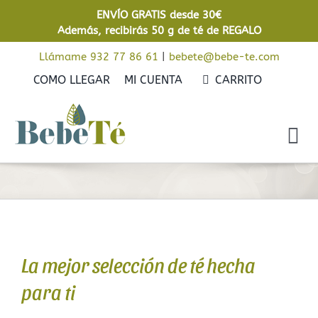
Saltar
ENVÍO GRATIS desde 30€
al
Además, recibirás 50 g de té de REGALO
contenido
Llámame 932 77 86 61
|
bebete@bebe-te.com
COMO LLEGAR
MI CUENTA
CARRITO
Tog
Nav
Inicio
Cafés
Tés
La mejor selección de té hecha
Rooibos
para ti
Infusiones