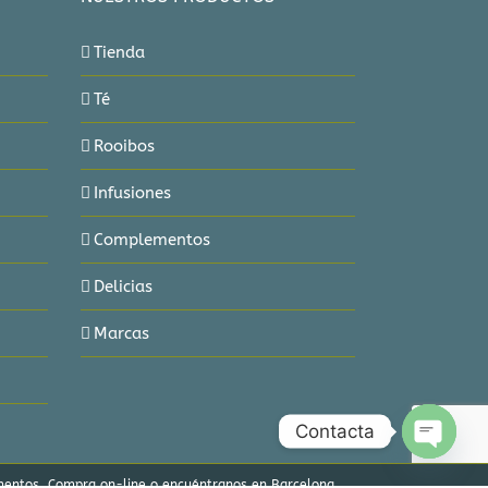
Tienda
Té
Rooibos
Infusiones
Complementos
Delicias
Marcas
Contacta
Open
chaty
lementos. Compra on-line o encuéntranos en Barcelona.