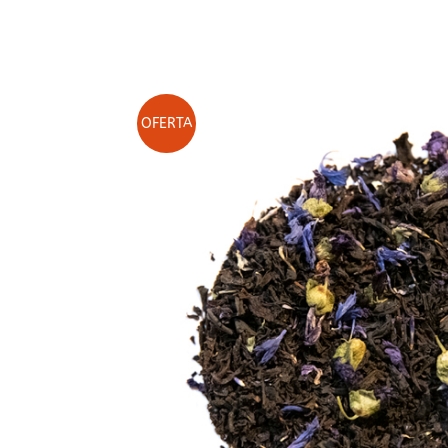
Café de Honduras
Té rojo
Café Blend Tueste Italiano
Té blanco
Té Oolong
On Sale N
OFERTA
Té desteinado
Té ecológico
Packs de Tés
BCNTEA
Tés de Temporad