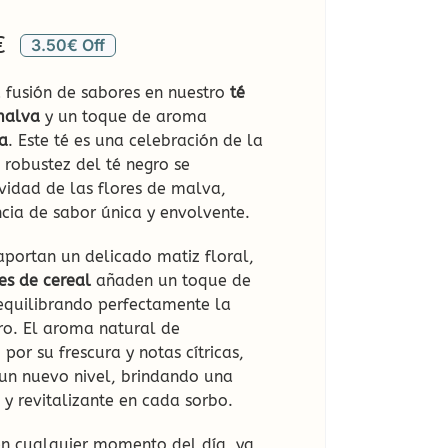
Rango
€
3.50€ Off
a
de
 fusión de sabores en nuestro
té
precios:
malva
y un toque de aroma
desde
a
. Este té es una celebración de la
 robustez del té negro se
3,20€
vidad de las flores de malva,
hasta
cia de sabor única y envolvente.
14,00€
portan un delicado matiz floral,
res de cereal
añaden un toque de
equilibrando perfectamente la
gro. El aroma natural de
 por su frescura y notas cítricas,
un nuevo nivel, brindando una
 y revitalizante en cada sorbo.
 en cualquier momento del día, ya