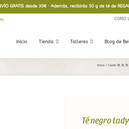
NVÍO GRATIS desde 30€ · Además, recibirás 50 g de té de REGA
COMO 
om
Inicio
Tienda
Talleres
Blog de B
Rooibos
Infusiones
Inicio
Cuida-Té
Té
Té
Rooibos
De frutas
Rooibos Ecológico
De hierbas
Relajantes
En bolsita
Té negro Lady