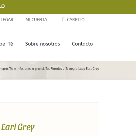
LO
LLEGAR
MI CUENTA
CARRITO
ebe-Té
Sobre nosotros
Contacto
Complementos
Delicias
 negro
Tés e infusiones a granel
Tés Florales
Té negro Lady Earl Grey
Tazas y Termos
Chocolates
Teteras de Cerámica
Galletas
Infusores
Mermeladas
Latitas
 Earl Grey