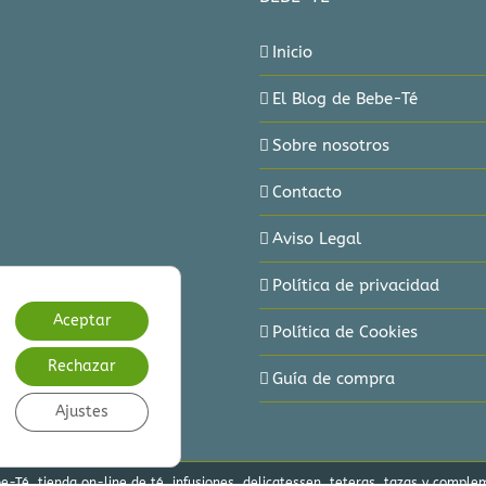
Inicio
El Blog de Bebe-Té
Sobre nosotros
Contacto
Aviso Legal
Política de privacidad
Aceptar
Política de Cookies
Rechazar
Guía de compra
Ajustes
-Té, tienda on-line de té, infusiones, delicatessen, teteras, tazas y comp