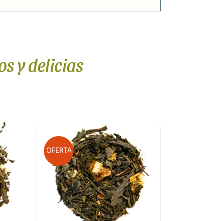
s y delicias
OFERTA
O