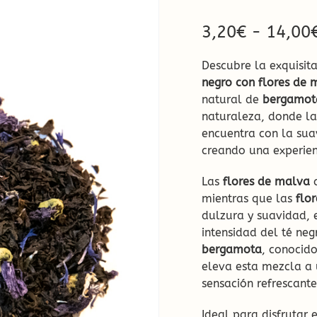
Ecológicas
3,20
€
-
14,00
Infusiones de Temporad
Descubre la exquisita
ow!
negro con flores de 
natural de
bergamot
naturaleza, donde la
encuentra con la sua
creando una experien
Las
flores de malva
a
mientras que las
flo
dulzura y suavidad, 
a
intensidad del té ne
bergamota
, conocido
eleva esta mezcla a 
sensación refrescante
Ideal para disfrutar