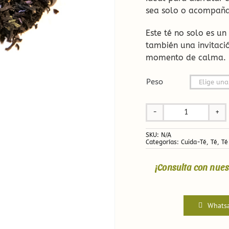
sea solo o acompañad
Este té no solo es un
también una invitació
momento de calma.
Peso

Té
negro
SKU:
N/A
Lady
Categorías:
Cuida-Té
,
Té
,
Té
Earl
Grey
¡Consulta con nues
cantidad
Whats