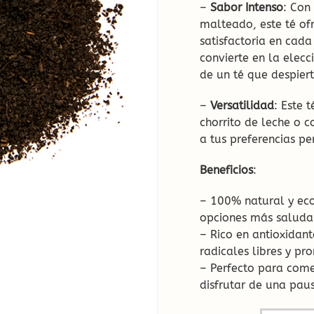
–
Sabor Intenso
: Con
malteado, este té ofr
satisfactoria en cad
convierte en la elecc
de un té que despiert
–
Versatilidad
: Este 
chorrito de leche o 
a tus preferencias pe
Beneficios
:
– 100% natural y eco
opciones más saludab
– Rico en antioxidan
radicales libres y pr
– Perfecto para come
disfrutar de una pau