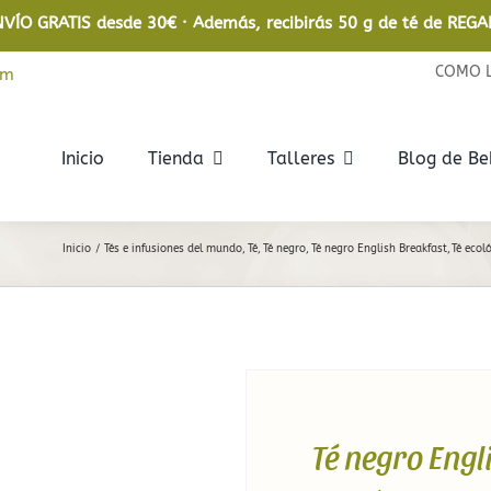
NVÍO GRATIS desde 30€ · Además, recibirás 50 g de té de REGA
COMO 
om
Inicio
Tienda
Talleres
Blog de B
Rooibos
Infusiones
Inicio
Tés e infusiones del mundo
Té
Té negro
Té negro English Breakfast
Té ecol
Rooibos
De frutas
Rooibos Ecológico
De hierbas
Relajantes
En bolsita
Té negro Engl