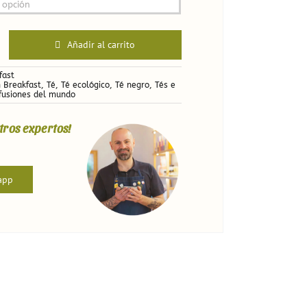
Añadir al carrito
fast
h Breakfast
,
Té
,
Té ecológico
,
Té negro
,
Tés e
nfusiones del mundo
tros expertos!
app