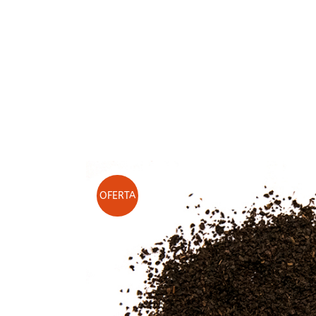
Café de Honduras
Té rojo
Café Blend Tueste Italiano
Té blanco
Té Oolong
Té desteinado
Té ecológico
Packs de Tés
On Sale N
OFERTA
BCNTEA
Tés de Temporad