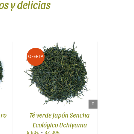
s y delicias
Sin stock
OFERTA
Japón Sencha
Té verde Limón y
o Uchiyama
Jengibre
Rango
Rango
€
3,20
€
-
14,00
€