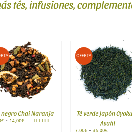
s tés, infusiones, complemento
OFERTA
OFERTA
Té verde Japón Gyokuro
Té verde 
Asahi
Ecológic
Rango
7,00
€
-
34,00
€
6,60
€
-
32,00