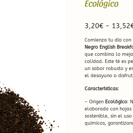
Ecológico
Ecológicas
Infusiones de Temporad
3,20
€
-
13,52
Comienza tu día con 
Negro English Breakf
que combina lo mejor
calidad. Este té es 
un sabor robusto y e
el desayuno o disfru
ow!
Características
:
a
– Origen
Ecológico
: 
elaborado con hojas 
sostenible, sin el uso
químicos, garantizan