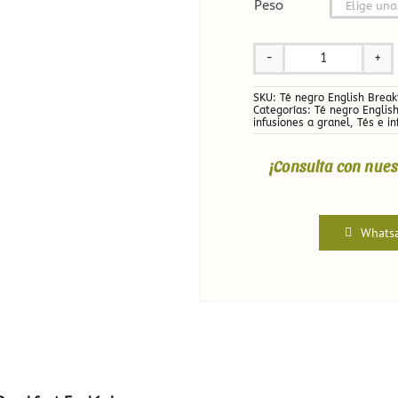
Peso

Té
negro
SKU:
Té negro English Break
English
Categorías:
Té negro Englis
infusiones a granel
,
Tés e i
Breakfast
Ecológico
¡Consulta con nues
cantidad
Whats