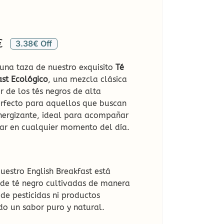
a
Rango
€
3.38€ Off
de
una taza de nuestro exquisito
Té
precios:
ast Ecológico
, una mezcla clásica
desde
 de los tés negros de alta
perfecto para aquellos que buscan
3,20€
nergizante, ideal para acompañar
hasta
tar en cualquier momento del día.
13,52€
Nuestro English Breakfast está
de té negro cultivadas de manera
 de pesticidas ni productos
do un sabor puro y natural.