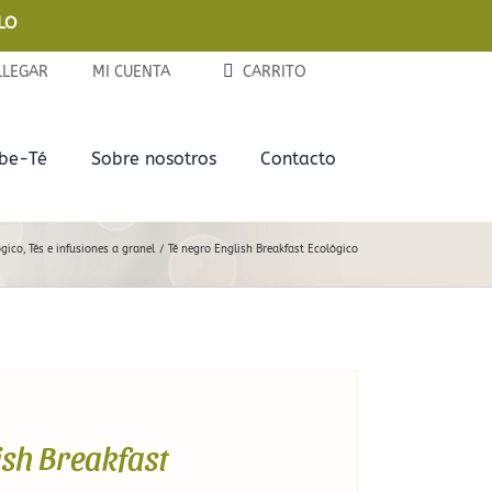
LO
LLEGAR
MI CUENTA
CARRITO
ebe-Té
Sobre nosotros
Contacto
Complementos
Delicias
ógico
Tés e infusiones a granel
Té negro English Breakfast Ecológico
Tazas y Termos
Chocolates
Teteras de Cerámica
Galletas
Infusores
Mermeladas
Latitas
ish Breakfast