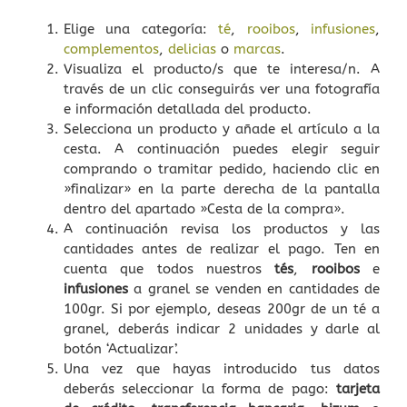
Elige una categoría:
té
,
rooibos
,
infusiones
,
Complementos
complementos
,
delicias
o
marcas
.
Visualiza el producto/s que te interesa/n. A
través de un clic conseguirás ver una fotografía
Delicias
e información detallada del producto.
Selecciona un producto y añade el artículo a la
Talleres
cesta. A continuación puedes elegir seguir
comprando o tramitar pedido, haciendo clic en
El Blog de Bebe-Té
»finalizar» en la parte derecha de la pantalla
dentro del apartado »Cesta de la compra».
A continuación revisa los productos y las
Sobre nosotros
cantidades antes de realizar el pago. Ten en
cuenta que todos nuestros
tés
,
rooibos
e
Contacto
infusiones
a granel se venden en cantidades de
100gr. Si por ejemplo, deseas 200gr de un té a
Carrito
granel, deberás indicar 2 unidades y darle al
botón ‘Actualizar’.
Una vez que hayas introducido tus datos
deberás seleccionar la forma de pago:
tarjeta