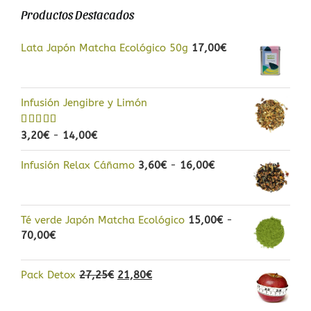
Productos Destacados
Lata Japón Matcha Ecológico 50g
17,00
€
Infusión Jengibre y Limón
Rango
Valorado
3,20
€
-
14,00
€
con
5.00
de
de
5
Rango
Infusión Relax Cáñamo
precios:
3,60
€
-
16,00
€
de
desde
precios:
3,20€
desde
hasta
Té verde Japón Matcha Ecológico
15,00
€
-
3,60€
14,00€
Rango
70,00
€
hasta
de
16,00€
precios:
El
El
Pack Detox
27,25
€
21,80
€
desde
precio
precio
15,00€
original
actual
hasta