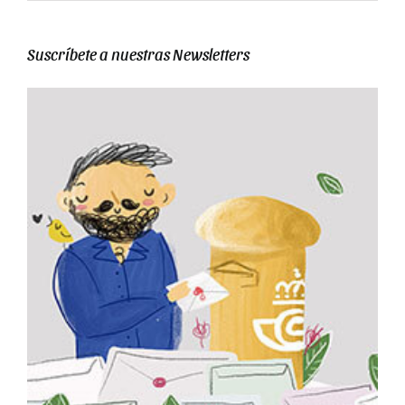
era:
es:
70,00€
27,25€.
21,80€.
Suscríbete a nuestras Newsletters