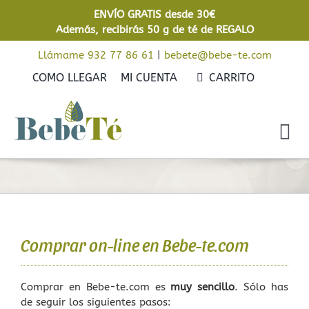
Saltar
ENVÍO GRATIS desde 30€
al
Además, recibirás 50 g de té de REGALO
contenido
Llámame 932 77 86 61
|
bebete@bebe-te.com
COMO LLEGAR
MI CUENTA
CARRITO
Tog
Nav
Inicio
Cafés
Tés
Comprar on-line en Bebe-te.com
Rooibos
Comprar en Bebe-te.com es
muy sencillo
. Sólo has
de seguir los siguientes pasos:
Infusiones