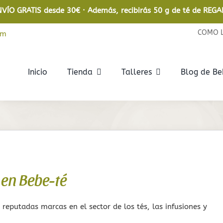
NVÍO GRATIS desde 30€ · Además, recibirás 50 g de té de REGA
COMO 
om
Inicio
Tienda
Talleres
Blog de B
Rooibos
Infusiones
Rooibos
De frutas
Rooibos Ecológico
De hierbas
 en Bebe-té
Relajantes
En bolsita
eputadas marcas en el sector de los tés, las infusiones y