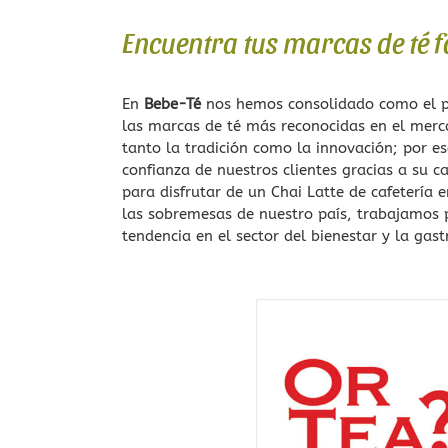
Café de Honduras
Té rojo
Encuentra tus marcas de té 
Café Blend Tueste Italiano
Té blanco
Té Oolong
En
Bebe-Té
nos hemos consolidado como el p
las marcas de té más reconocidas en el mer
Té desteinado
tanto la tradición como la innovación; por e
confianza de nuestros clientes gracias a su 
Té ecológico
para disfrutar de un Chai Latte de cafetería 
las sobremesas de nuestro país, trabajamos 
Packs de Tés
tendencia en el sector del bienestar y la ga
BCNTEA
Tés de Temporad