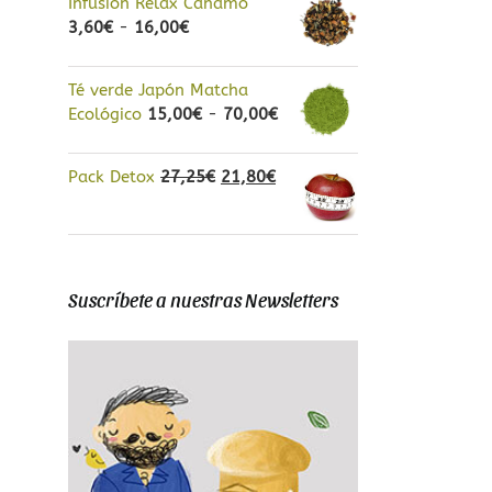
Infusión Relax Cáñamo
precios:
Rango
3,60
€
-
16,00
€
desde
de
3,20€
precios:
hasta
Té verde Japón Matcha
desde
14,00€
Rango
Ecológico
15,00
€
-
70,00
€
3,60€
de
hasta
precios:
16,00€
El
El
Pack Detox
27,25
€
21,80
€
desde
precio
precio
15,00€
original
actual
hasta
era:
es:
70,00€
27,25€.
21,80€.
Suscríbete a nuestras Newsletters