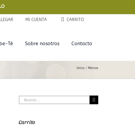
LO
LLEGAR
MI CUENTA
CARRITO
ebe-Té
Sobre nosotros
Contacto
Complementos
Delicias
Inicio
Marcas
Tazas y Termos
Chocolates
Teteras de Cerámica
Galletas
Buscar:
Infusores
Mermeladas
Carrito
Latitas