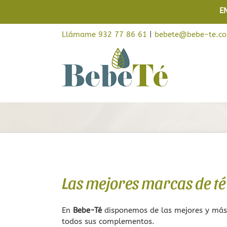
Saltar
E
al
contenido
Llámame 932 77 86 61
|
bebete@bebe-te.c
Cafés
Té
Café Colombiano
Chai
Café de Brasil
Matcha
Las mejores marcas de té
Café de Etiopía
Té verde
Café de Guatemala
Té negro
En
Bebe-Té
disponemos de las mejores y más r
todos sus complementos.