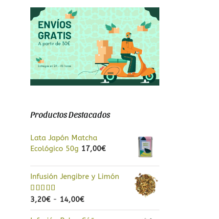
a
Productos Destacados
Lata Japón Matcha
Ecológico 50g
17,00
€
Infusión Jengibre y Limón
Rango
Valorado
3,20
€
-
14,00
€
con
5.00
de
de
5