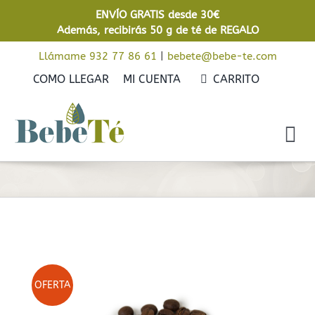
Saltar
ENVÍO GRATIS desde 30€
al
Además, recibirás 50 g de té de REGALO
contenido
Llámame 932 77 86 61
|
bebete@bebe-te.com
COMO LLEGAR
MI CUENTA
CARRITO
Tog
Nav
Inicio
Cafés
Tés
On Sale Now!
Rooibos
OFERTA
Infusiones