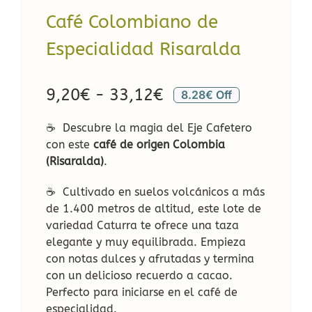
Café Colombiano de
Especialidad Risaralda
Rango
9,20
€
-
33,12
€
8.28€ Off
de
☕ Descubre la magia del Eje Cafetero
precios:
con este
café de origen Colombia
desde
(Risaralda)
.
9,20€
☕ Cultivado en suelos volcánicos a más
hasta
de 1.400 metros de altitud, este lote de
33,12€
variedad Caturra te ofrece una taza
elegante y muy equilibrada. Empieza
con notas dulces y afrutadas y termina
con un delicioso recuerdo a cacao.
Perfecto para iniciarse en el café de
especialidad.