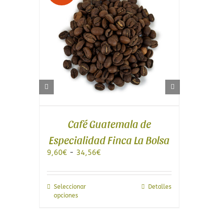
do
Café Guatemala de
Especialidad Finca La Bolsa
Rango
9,60
€
-
34,56
€
de
6,
precios:
desde
Este
9,60€
les
Seleccionar
Detalles
to
producto
hasta
opciones
tiene
34,56€
les
múltiples