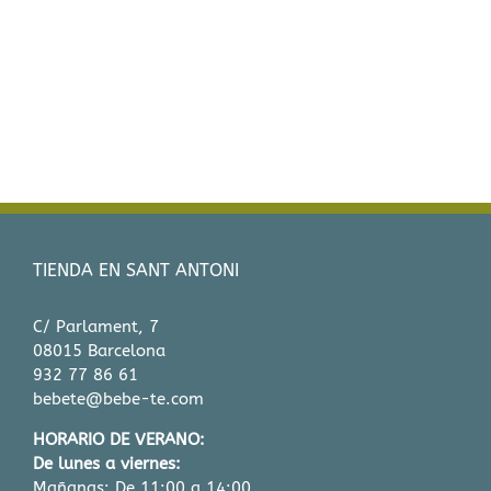
tes.
variantes.
Las
es
opciones
se
n
pueden
elegir
en
la
página
de
to
producto
TIENDA EN SANT ANTONI
C/ Parlament, 7
08015 Barcelona
932 77 86 61
bebete@bebe-te.com
HORARIO DE VERANO:
De lunes a viernes:
Mañanas: De 11:00 a 14:00