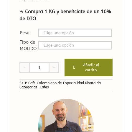
☕
Compra 1 KG y benefíciate de un 10%
de DTO
Peso

Tipo de
MOLIDO

Añadir al
carrito
Café
Colombiano
de
SKU:
Café Colombiano de Especialidad Risaralda
Categorías:
Cafés
Especialidad
Risaralda
cantidad