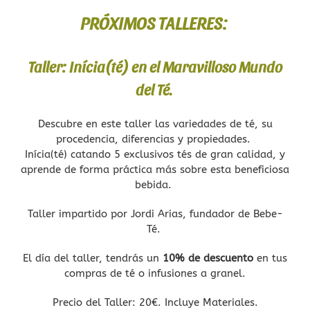
PRÓXIMOS TALLERES
:
Complementos
Taller: Inícia(té) en el Maravilloso Mundo
Delicias
del Té.
Talleres
Descubre en este taller las variedades de té, su
procedencia, diferencias y propiedades.
El Blog de Bebe-Té
Inícia(té) catando 5 exclusivos tés de gran calidad, y
aprende de forma práctica más sobre esta beneficiosa
Sobre nosotros
bebida.
Contacto
Taller impartido por Jordi Arias, fundador de Bebe-
Té.
Carrito
El día del taller, tendrás un
10% de descuento
en tus
compras de té o infusiones a granel.
Precio del Taller: 20€. Incluye Materiales.