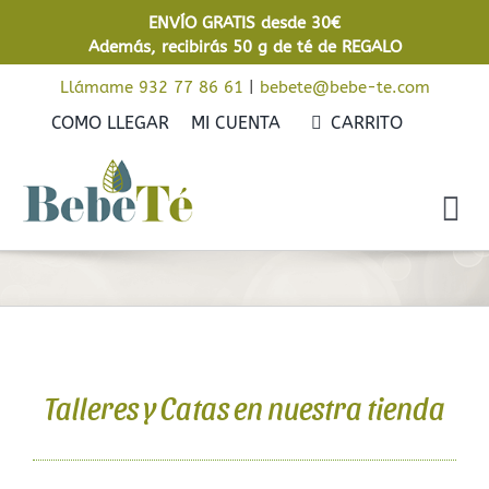
Saltar
ENVÍO GRATIS desde 30€
al
Además, recibirás 50 g de té de REGALO
contenido
Llámame 932 77 86 61
|
bebete@bebe-te.com
COMO LLEGAR
MI CUENTA
CARRITO
Tog
Nav
Inicio
Cafés
Tés
Talleres y Catas en nuestra tienda
Rooibos
Infusiones