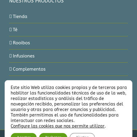
NUESTROS PRODUCTOS
Tienda
Té
Rooibos
Infusiones
Complementos
Delicias
Este sitio Web utiliza cookies propias y de terceros para
habilitar las funcionalidades técnicas de uso de la web,
Marcas
realizar estadísticas y análisis del tráfico de
navegación recibido, personalizar las preferencias del
usuario y otras para ofrecer anuncios y publicidad.
También permitimos el uso de funcionalidades para
interactuar con redes sociales.
Configure las cookies que nos permite utilizar
.
Bebe Té · Todos los derechos reservados. © 2024 Bebe-Té, tienda