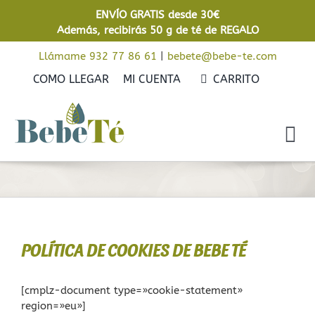
Saltar
ENVÍO GRATIS desde 30€
al
Además, recibirás 50 g de té de REGALO
contenido
Llámame 932 77 86 61
|
bebete@bebe-te.com
COMO LLEGAR
MI CUENTA
CARRITO
Tog
Nav
Inicio
Cafés
Tés
POLÍTICA DE COOKIES DE BEBE TÉ
Rooibos
[cmplz-document type=»cookie-statement»
region=»eu»]
Infusiones