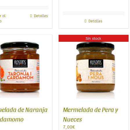
r al
Detalles
o
Detalles
Sin stock
elada de Naranja
Mermelada de Pera y
rdamomo
Nueces
7,00
€