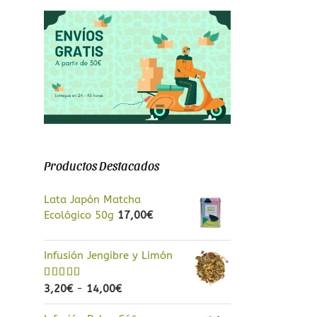
a
Productos Destacados
Lata Japón Matcha
Ecológico 50g
17,00
€
Infusión Jengibre y Limón
Rango
Valorado
3,20
€
-
14,00
€
con
5.00
de
de
5