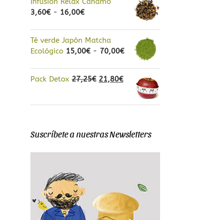
Infusión Relax Cáñamo
precios:
Rango
3,60
€
-
16,00
€
desde
de
3,20€
precios:
hasta
Té verde Japón Matcha
desde
14,00€
Rango
Ecológico
15,00
€
-
70,00
€
3,60€
de
hasta
precios:
16,00€
El
El
Pack Detox
27,25
€
21,80
€
desde
precio
precio
15,00€
original
actual
hasta
era:
es:
70,00€
27,25€.
21,80€.
Suscríbete a nuestras Newsletters