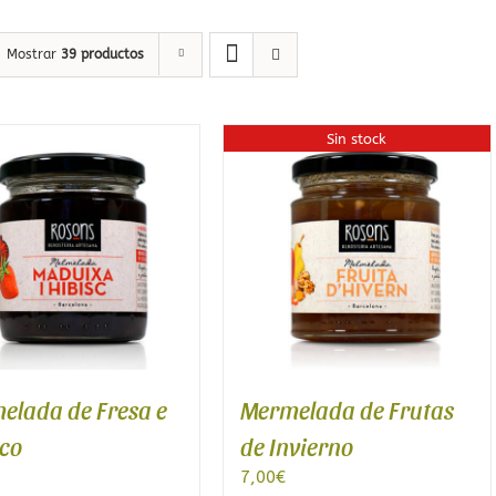
Ecológicas
Infusiones de Temporad
Mostrar
39 productos
Sin stock
a
elada de Fresa e
Mermelada de Frutas
sco
de Invierno
7,00
€