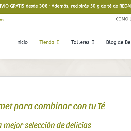
NVÍO GRATIS desde 30€ · Además, recibirás 50 g de té de REGA
COMO 
om
Inicio
Tienda
Talleres
Blog de B
Rooibos
Infusiones
Rooibos
De frutas
Rooibos Ecológico
De hierbas
et para combinar con tu Té
Relajantes
En bolsita
 mejor selección de delicias