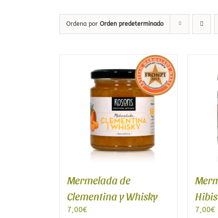
Café de Honduras
Té rojo
Café Blend Tueste Italiano
Té blanco
Ordena por
Orden predeterminado
Té Oolong
Té desteinado
Té ecológico
Packs de Tés
BCNTEA
Tés de Temporad
Mermelada de
Merm
Clementina y Whisky
Hibi
7,00
€
7,00
€