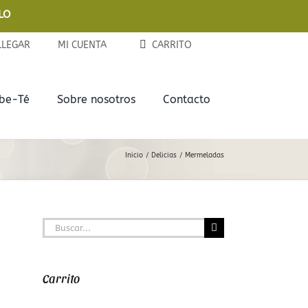
LO
LLEGAR
MI CUENTA
CARRITO
ebe-Té
Sobre nosotros
Contacto
Complementos
Delicias
Inicio
Delicias
Mermeladas
Tazas y Termos
Chocolates
Teteras de Cerámica
Galletas
Buscar:
Infusores
Mermeladas
Carrito
Latitas