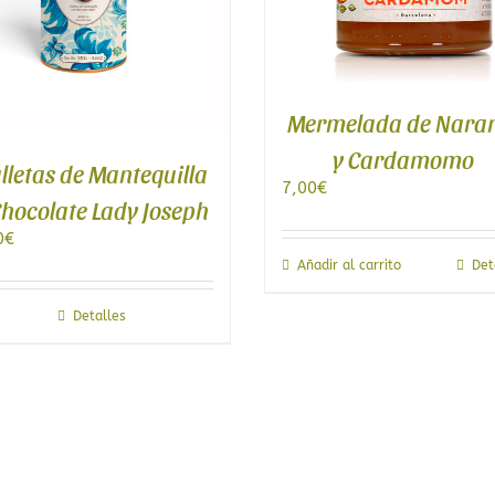
Lata 
Mermelada de Naranja
y Cardamomo
uilla
7,00
€
7,00
€
oseph
Añadir al carrito
Detalles