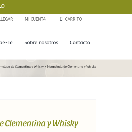
LO
LLEGAR
MI CUENTA
CARRITO
ebe-Té
Sobre nosotros
Contacto
Complementos
Delicias
melada de Clementina y Whisky
Mermelada de Clementina y Whisky
Tazas y Termos
Chocolates
Teteras de Cerámica
Galletas
Infusores
Mermeladas
Latitas
 Clementina y Whisky