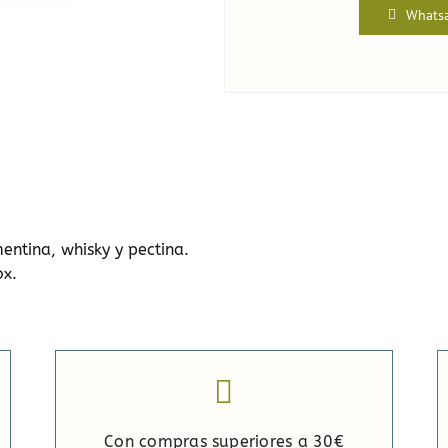
Whats
ntina, whisky y pectina.
ox.
Con compras superiores a 30€