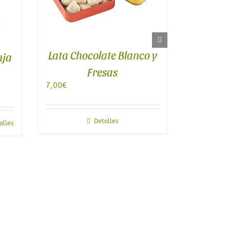
Galletas de crema de
Chocolate Blanco y
Limón Lady Joseph
Fresas
4,95
€
Detalles
Detalles