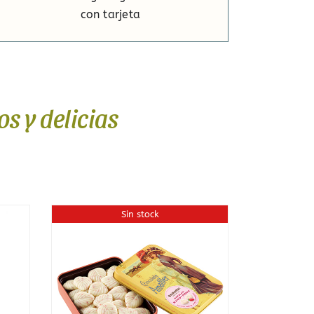
con tarjeta
s y delicias
Sin stock
Sin stock