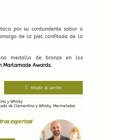
a
taca por su contundente sabor a
amargo de la piel confitada de la
una medalla de bronze en los
n Marlamade Awards
.
Añadir al carrito
ina y Whisky
ada de Clementina y Whisky
,
Mermeladas
tros expertos!