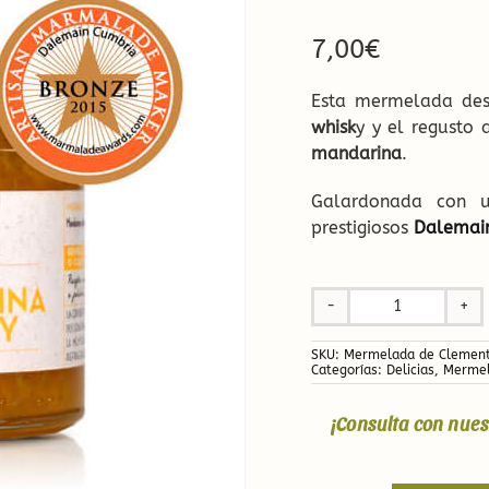
Ecológicas
7,00
€
Infusiones de Temporad
Esta mermelada des
whisk
y y el regusto 
mandarina
.
Galardonada con 
prestigiosos
Dalemai
Mermelada
de
a
SKU:
Mermelada de Clement
Clementina
Categorías:
Delicias
,
Mermel
y
Whisky
¡Consulta con nues
cantidad