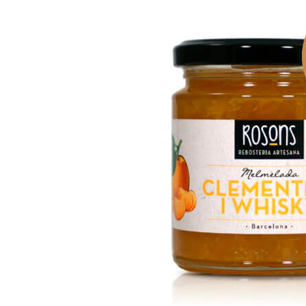
Café de Honduras
Té rojo
Café Blend Tueste Italiano
Té blanco
Té Oolong
Té desteinado
Té ecológico
Packs de Tés
BCNTEA
Tés de Temporad