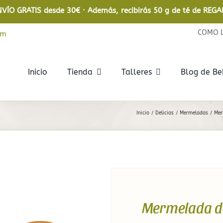
NVÍO GRATIS desde 30€ · Además, recibirás 50 g de té de REGA
COMO 
om
Inicio
Tienda
Talleres
Blog de B
Rooibos
Infusiones
Inicio
Delicias
Mermeladas
Mer
Rooibos
De frutas
Rooibos Ecológico
De hierbas
Relajantes
En bolsita
Mermelada de