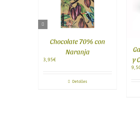
Chocolate 70% con
Galletas de Manteq
Naranja
y Chocolate Lady J
3,95
€
9,50
€
Detalles
Detalles