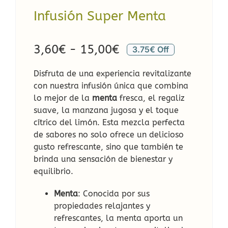
Infusión Super Menta
Rango
3,60
€
-
15,00
€
3.75€ Off
de
Disfruta de una experiencia revitalizante
precios:
con nuestra infusión única que combina
desde
lo mejor de la
menta
fresca, el regaliz
suave, la manzana jugosa y el toque
3,60€
cítrico del limón. Esta mezcla perfecta
hasta
de sabores no solo ofrece un delicioso
15,00€
gusto refrescante, sino que también te
brinda una sensación de bienestar y
equilibrio.
Menta
: Conocida por sus
propiedades relajantes y
refrescantes, la menta aporta un