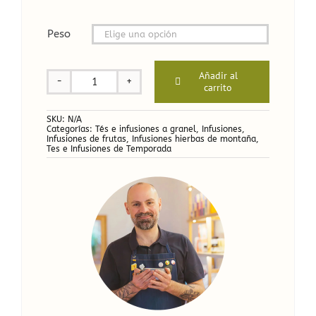
Peso

Añadir al
carrito
Infusión
Super
Menta
SKU:
N/A
Categorías:
Tés e infusiones a granel
,
Infusiones
,
cantidad
Infusiones de frutas
,
Infusiones hierbas de montaña
,
Tes e Infusiones de Temporada