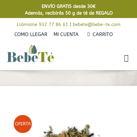
Saltar
ENVÍO GRATIS desde 30€
al
Además, recibirás 50 g de té de REGALO
contenido
Llámame 932 77 86 61
|
bebete@bebe-te.com
COMO LLEGAR
MI CUENTA
CARRITO
Tog
Nav
Inicio
Cafés
Tés
On Sale Now!
Rooibos
OFERTA
Infusiones