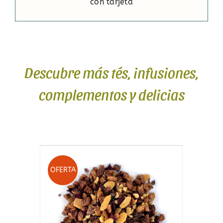
con tarjeta
Descubre más tés, infusiones,
complementos y delicias
OFERTA
O