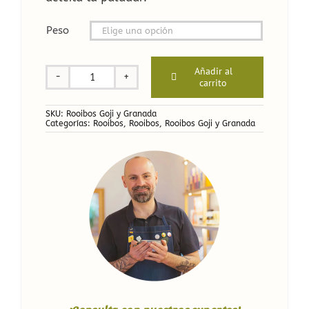
Peso

Añadir al
carrito
Rooibos
Goji
y
SKU:
Rooibos Goji y Granada
Categorías:
Rooibos
,
Rooibos
,
Rooibos Goji y Granada
Granada
cantidad