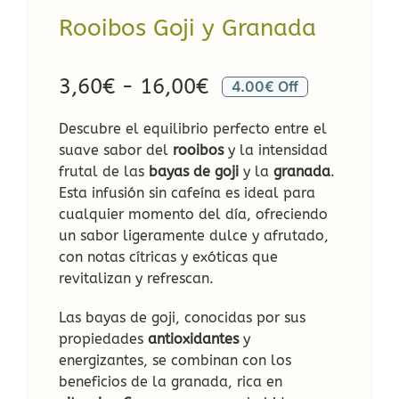
Rooibos Goji y Granada
Rango
3,60
€
-
16,00
€
4.00€ Off
de
Descubre el equilibrio perfecto entre el
precios:
suave sabor del
rooibos
y la intensidad
desde
frutal de las
bayas de goji
y la
granada
.
Esta infusión sin cafeína es ideal para
3,60€
cualquier momento del día, ofreciendo
hasta
un sabor ligeramente dulce y afrutado,
16,00€
con notas cítricas y exóticas que
revitalizan y refrescan.
Las bayas de goji, conocidas por sus
propiedades
antioxidantes
y
energizantes, se combinan con los
beneficios de la granada, rica en