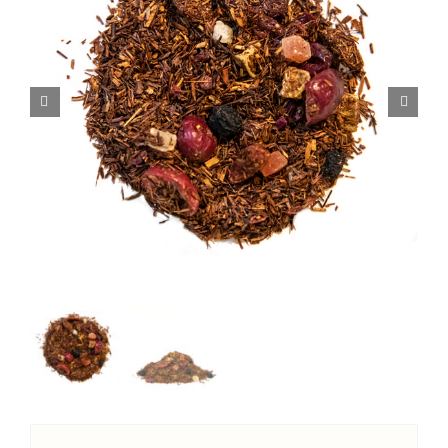
Complementos
Delicias
Talleres
El Blog de Bebe-Té
Sobre nosotros
Contacto
Carrito