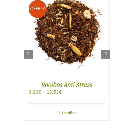
O
OFERTA
Rooibos Anti Stress
Rango
3,20
€
-
13,52
€
de
3,
precios:
desde
3,20€
les
Detalles
to
hasta
13,52€
les