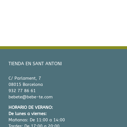
tes.
es
n
to
TIENDA EN SANT ANTONI
C/ Parlament, 7
08015 Barcelona
932 77 86 61
bebete@bebe-te.com
HORARIO DE VERANO:
De lunes a viernes:
Mañanas: De 11:00 a 14:00
Tardes: De 17:00 a 20:00