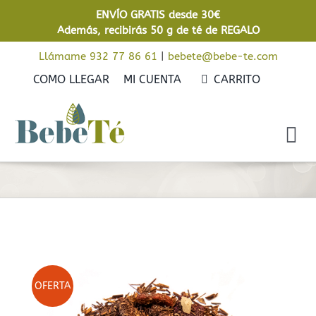
Saltar
ENVÍO GRATIS desde 30€
al
Además, recibirás 50 g de té de REGALO
contenido
Llámame 932 77 86 61
|
bebete@bebe-te.com
COMO LLEGAR
MI CUENTA
CARRITO
Tog
Nav
Inicio
Cafés
Tés
On Sale Now!
Rooibos
OFERTA
Infusiones