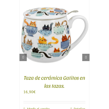
Taza de cerámica Gatitos en
ed
las tazas.
16,90
€
23
les