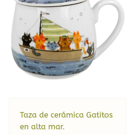
Complementos
Delicias
Talleres
El Blog de Bebe-Té
Sobre nosotros
Contacto
Carrito
Taza de cerámica Gatitos
en alta mar.