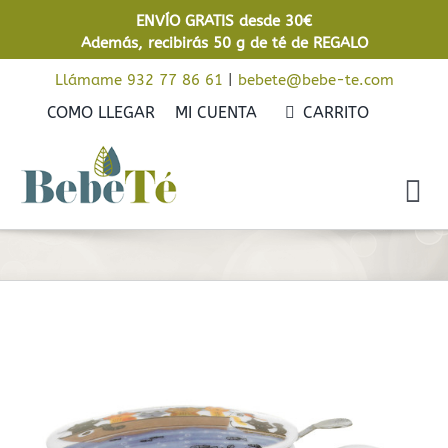
Saltar
ENVÍO GRATIS desde 30€
al
Además, recibirás 50 g de té de REGALO
contenido
Llámame 932 77 86 61
|
bebete@bebe-te.com
COMO LLEGAR
MI CUENTA
CARRITO
Tog
Nav
Inicio
Cafés
Tés
Rooibos
Infusiones