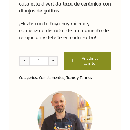
casa esta divertida
taza de cerámica con
dibujos de gatitos
.
¡Hazte con la tuya hoy mismo y
comienza a disfrutar de un momento de
relajación y deleite en cada sorbo!
Añadir al
carrito
Taza
de
cerámica
Categorías:
Complementos
,
Tazas y Termos
Gatitos
en
alta
mar.
cantidad