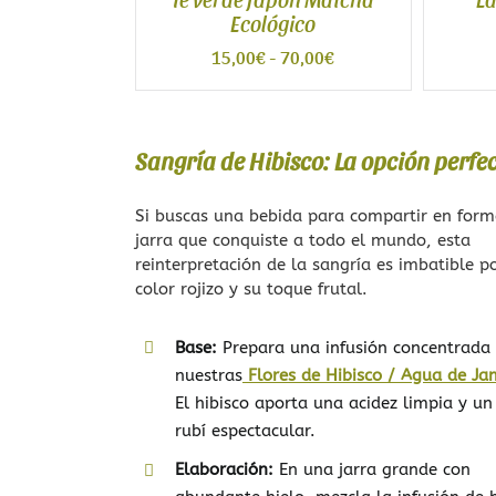
Ecológico
Rango
15,00
€
-
70,00
€
de
precios:
desde
15,00€
Sangría de Hibisco: La opción perfe
hasta
70,00€
Si buscas una bebida para compartir en for
jarra que conquiste a todo el mundo, esta
reinterpretación de la sangría es imbatible p
color rojizo y su toque frutal.
Base:
Prepara una infusión concentrada
nuestras
Flores de Hibisco / Agua de Ja
El hibisco aporta una acidez limpia y un
rubí espectacular.
Elaboración:
En una jarra grande con