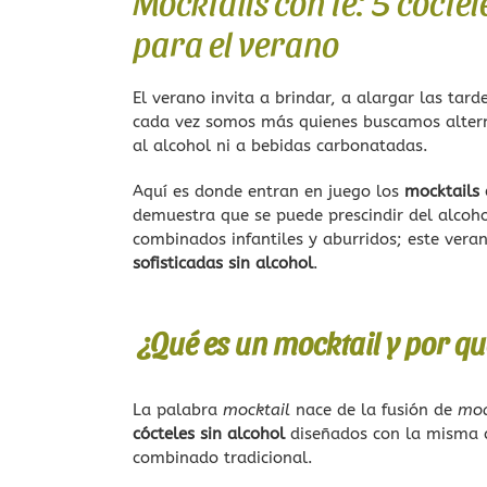
Mocktails con té: 5 cóctele
para el verano
El verano invita a brindar, a alargar las tard
cada vez somos más quienes buscamos alterna
al alcohol ni a bebidas carbonatadas.
Aquí es donde entran en juego los
mocktails 
demuestra que se puede prescindir del alcoho
combinados infantiles y aburridos; este veran
sofisticadas sin alcohol
.
¿Qué es un mocktail y por qué 
La palabra
mocktail
nace de la fusión de
mo
cócteles sin alcohol
diseñados con la misma c
combinado tradicional.