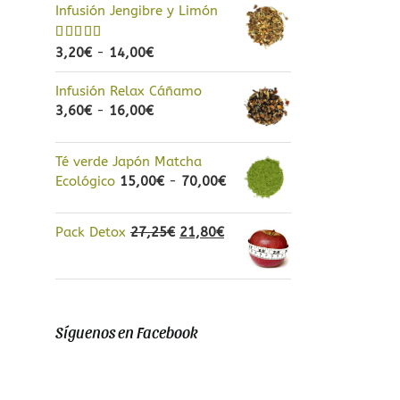
Infusión Jengibre y Limón
Rango
Valorado
3,20
€
-
14,00
€
con
5.00
de
de
5
Infusión Relax Cáñamo
precios:
Rango
3,60
€
-
16,00
€
desde
de
3,20€
precios:
hasta
Té verde Japón Matcha
desde
14,00€
Rango
Ecológico
15,00
€
-
70,00
€
3,60€
de
hasta
precios:
16,00€
El
El
Pack Detox
27,25
€
21,80
€
desde
precio
precio
15,00€
original
actual
hasta
era:
es:
70,00€
27,25€.
21,80€.
Síguenos en Facebook