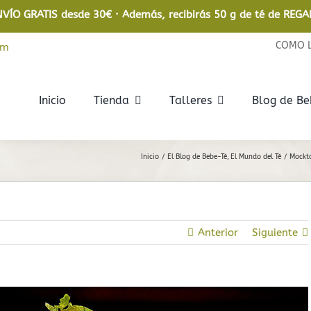
NVÍO GRATIS desde 30€ · Además, recibirás 50 g de té de REGA
COMO 
om
Inicio
Tienda
Talleres
Blog de B
Rooibos
Infusiones
Inicio
El Blog de Bebe-Té
El Mundo del Té
Mockta
Rooibos
De frutas
Rooibos Ecológico
De hierbas
Anterior
Siguiente
Relajantes
En bolsita