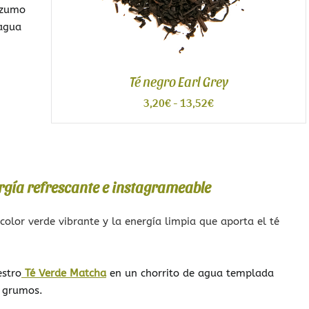
l zumo
 agua
Té negro Earl Grey
Rango
3,20
€
-
13,52
€
de
precios:
desde
3,20€
hasta
13,52€
ergía refrescante e instagrameable
color verde vibrante y la energía limpia que aporta el té
estro
Té Verde Matcha
en un chorrito de agua templada
 grumos.