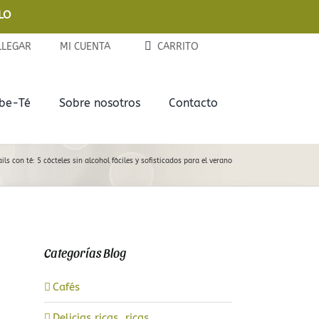
LO
LLEGAR
MI CUENTA
CARRITO
ebe-Té
Sobre nosotros
Contacto
Complementos
Delicias
ils con té: 5 cócteles sin alcohol fáciles y sofisticados para el verano
Tazas y Termos
Chocolates
Teteras de Cerámica
Galletas
Categorías Blog
Infusores
Mermeladas
Cafés
Latitas
Delicias ricas, ricas