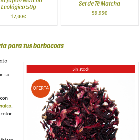
Set de Té Matcha
Ecológico 50g
59,95
€
17,00
€
cta para tus barbacoas
mato
Sin stock
or su
OFERTA
 con
maica
.
 color