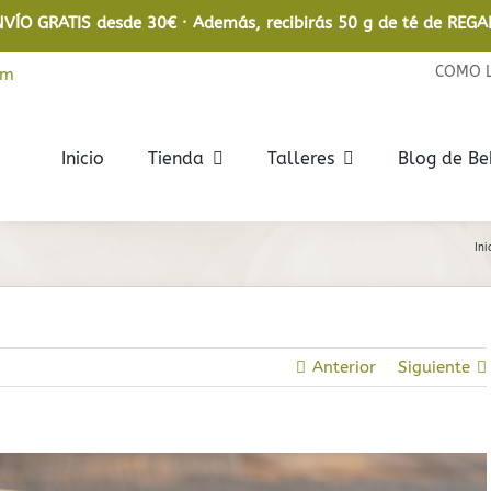
NVÍO GRATIS desde 30€ · Además, recibirás 50 g de té de REGA
COMO 
om
Inicio
Tienda
Talleres
Blog de B
Rooibos
Infusiones
Ini
Rooibos
De frutas
Rooibos Ecológico
De hierbas
Anterior
Siguiente
Relajantes
En bolsita