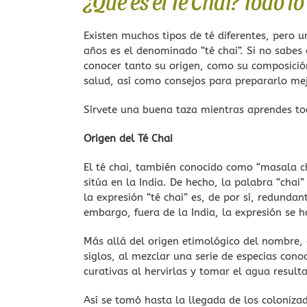
¿Qué es el Té Chai? Todo l
Existen muchos tipos de té diferentes, pero
años es el denominado “té chai”. Si no sabes a
conocer tanto su origen, como su composición
salud, así como consejos para prepararlo mej
Sírvete una buena taza mientras aprendes to
Origen del Té Chai
El té chai, también conocido como “masala ch
sitúa en la India. De hecho, la palabra “chai”
la expresión “té chai” es, de por sí, redunda
embargo, fuera de la India, la expresión se h
Más allá del origen etimológico del nombre, 
siglos, al mezclar una serie de especias con
curativas al hervirlas y tomar el agua result
Así se tomó hasta la llegada de los colonizado