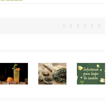
Sin comentarios
Facebook
X
LinkedIn
WhatsApp
Pinteres
Cor
ele
Té Blanco
Comparativa
Infusiones
Mu Tan: 
entre bolsita
para bajar la
Definitiv
de té y té a
tensión
la Peon
granel
Blanc