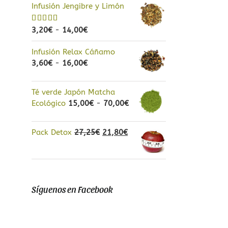
Infusión Jengibre y Limón
Rango
Valorado
3,20
€
-
14,00
€
con
5.00
de
de
5
Infusión Relax Cáñamo
precios:
Rango
3,60
€
-
16,00
€
desde
de
3,20€
precios:
hasta
Té verde Japón Matcha
desde
14,00€
Rango
Ecológico
15,00
€
-
70,00
€
3,60€
de
hasta
precios:
16,00€
El
El
Pack Detox
27,25
€
21,80
€
desde
precio
precio
15,00€
original
actual
hasta
era:
es:
70,00€
27,25€.
21,80€.
Síguenos en Facebook