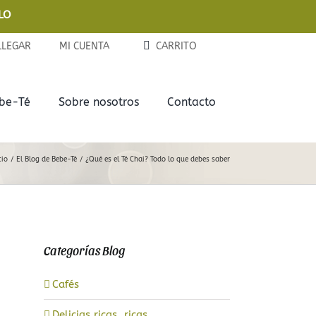
LO
LLEGAR
MI CUENTA
CARRITO
ebe-Té
Sobre nosotros
Contacto
Complementos
Delicias
cio
El Blog de Bebe-Té
¿Qué es el Té Chai? Todo lo que debes saber
Tazas y Termos
Chocolates
Teteras de Cerámica
Galletas
Categorías Blog
Infusores
Mermeladas
Cafés
Latitas
Delicias ricas, ricas