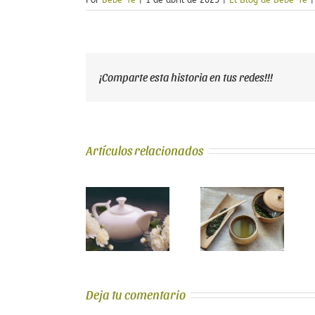
Por
Bebe-Té
|
1 de abril de 2025
|
El Blog de Bebe-Té
|
¡Comparte esta historia en tus redes!!!
Artículos relacionados
Mocktails
¿Qué es el Té
con té: 5
Té Blanco Pai
Sencha?
cócteles sin
Mu Tan: Guía
Propiedades
alcohol
Definitiva de
y Beneficios
fáciles y
la Peonía
del Rey del Té
sofisticados
Blanca
verde
Deja tu comentario
para el
Japonés
verano